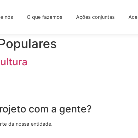
e nós
O que fazemos
Ações conjuntas
Ace
Populares
ultura
projeto com a gente?
rte da nossa entidade.